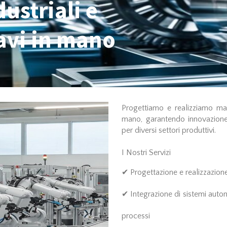
ustriali e
avi in mano
Progettiamo e realizziamo macc
mano, garantendo innovazione
per diversi settori produttivi.
I Nostri Servizi
✔ Progettazione e realizzazione
✔ Integrazione di sistemi automa
processi