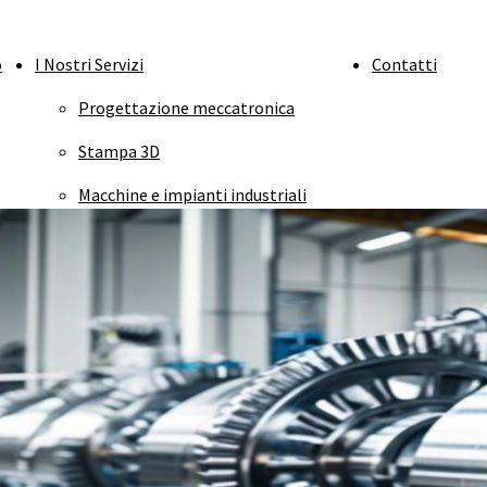
o
I Nostri Servizi
Contatti
Progettazione meccatronica
Stampa 3D
Macchine e impianti industriali
Simulazione FEM
Simulazione CFD
Grafica industriale
Manuali tecnici
Certificazione CE